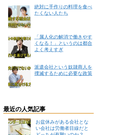
絶対に手作りの料理を食べ
たくない人たち
「属人化の解消で働きやす
くなる！」というのは都合
よく考えすぎ
派遣会社という奴隷商人を
撲滅するために必要な政策
最近の人気記事
お盆休みがある会社とな
い会社は労働者目線だと
どっちが有難いのか？