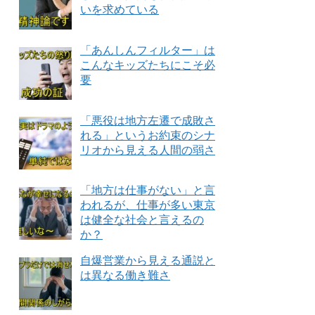
いを求めている
「あんしんフィルター」は
こんなキッズたちにこそ必
要
「悪役は地方左遷で成敗さ
れる」というお約束のシナ
リオから見える人間の弱さ
「地方は仕事がない」と言
われるが、仕事が多い東京
は健全な社会と言えるの
か？
自爆営業から見える通説と
は異なる働き難さ