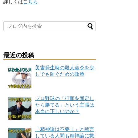
詳しくは
こちら
最近の投稿
災害発生時の殺人命令を少
しでも防ぐための政策
プロ野球の「打順を固定し
たら勝てる」という主張は
本当に正しいのか？
「精神論は不要！」と断言
している人間も精神論に救