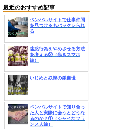
最近のおすすめ記事
ペンパルサイトで仕事仲間
を見つけるもバックレられ
る
迷惑行為をやめさせる方法
を考える②（歩きスマホ
編）
いじめと奴隷の鎖自慢
ペンパルサイトで知り合っ
た人と実際に会うとどうな
るのか？①（シャイなフラ
ンス人編）