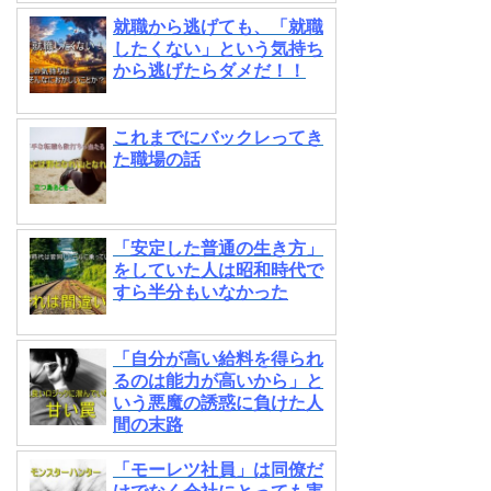
就職から逃げても、「就職
したくない」という気持ち
から逃げたらダメだ！！
これまでにバックレってき
た職場の話
「安定した普通の生き方」
をしていた人は昭和時代で
すら半分もいなかった
「自分が高い給料を得られ
るのは能力が高いから」と
いう悪魔の誘惑に負けた人
間の末路
「モーレツ社員」は同僚だ