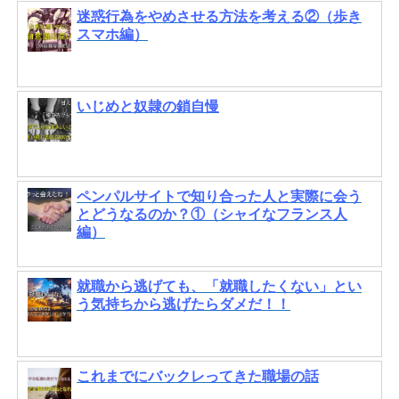
迷惑行為をやめさせる方法を考える②（歩き
スマホ編）
いじめと奴隷の鎖自慢
ペンパルサイトで知り合った人と実際に会う
とどうなるのか？①（シャイなフランス人
編）
就職から逃げても、「就職したくない」とい
う気持ちから逃げたらダメだ！！
これまでにバックレってきた職場の話