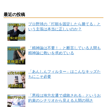
最近の投稿
プロ野球の「打順を固定したら勝てる」と
いう主張は本当に正しいのか？
「精神論は不要！」と断言している人間も
精神論に救いを求めている
「あんしんフィルター」はこんなキッズた
ちにこそ必要
「悪役は地方左遷で成敗される」というお
約束のシナリオから見える人間の弱さ