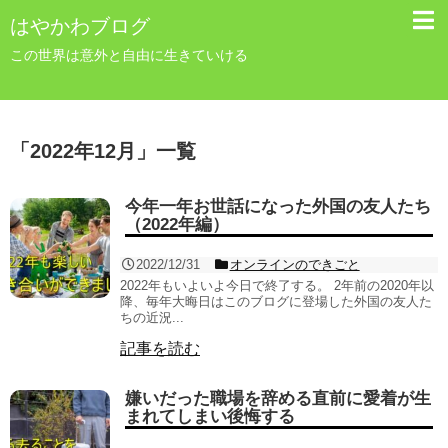
はやかわブログ
この世界は意外と自由に生きていける
「
2022年12月
」
一覧
今年一年お世話になった外国の友人たち
（2022年編）
2022/12/31
オンラインのできごと
2022年もいよいよ今日で終了する。 2年前の2020年以
降、毎年大晦日はこのブログに登場した外国の友人た
ちの近況...
記事を読む
嫌いだった職場を辞める直前に愛着が生
まれてしまい後悔する