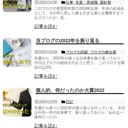
2022/12/30
仕事
,
失業・再就職
,
羅針盤
このブログの実質初年度の2019年以来、年末の反省会
として、その年に犯した最も大きな過ちを懺悔するつ
もりだったが、近...
記事を読む
当ブログの2022年を振り返る
2022/12/28
ブログの回顧
,
ブログの舞台裏
先週から、2022年の様々な出来事を振り返っており、
今日はブログの総括を行おうと思う。 このブログを開
設のは201...
記事を読む
個人的、何だったのか大賞2022
2022/12/25
日記
先週から徐々に2022年の振り返りを行っている。 今日
は今年一年の出来事で、振り返ってみたら「あれは一
体何だったの...
記事を読む