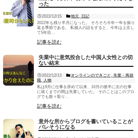
った
2022/12/15
地元
,
日記
2022年も残り半月になった。 そろそろ今年一年を振り
返る季節である。 私個人の話をすると、今年は上京し
て5年目...
記事を読む
失業中に意気投合した中国人女性との切
ない結末
2022/12/13
オンラインのできごと
,
失業・再就
職
,
人物
私は9月に仕事を辞めて以来、10月の後半に次の仕事
に就くまでの間は失業していた。 そのことはこのブロ
グでも散々取り...
記事を読む
意外な所からブログを書いていることが
バレそうになる