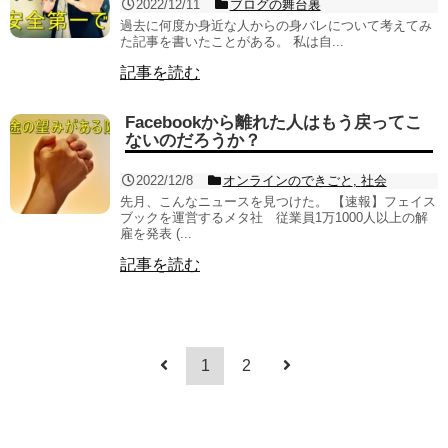
2022/12/11
ブログの舞台裏
過去に何度か身近な人からの身バレについて考えてみ
た記事を書いたことがある。 私は自...
記事を読む
Facebookから離れた人はもう戻ってこ
ないのだろうか？
2022/12/8
オンラインのできごと
,
社会
先月、こんなニュースを見つけた。 【速報】フェイス
ブックを運営するメタ社 従業員1万1000人以上の解
雇を発表 (...
記事を読む
1
2