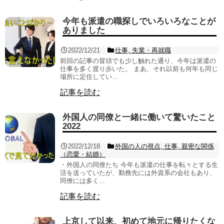
今年も派遣の職探しでいろいろなことが
ありました
2022/12/21
仕事
,
失業・再就職
前回の記事の冒頭でも少し触れた通り、今年は派遣の
仕事を多く渡り歩いた。 まあ、それ以前も何年も同じ
場所に定住してい...
記事を読む
外国人の同僚と一緒に働いて驚いたこと
2022
2022/12/18
外国の人の視点
,
仕事
,
親密な関係
（恋愛・結婚）
・外国人の同僚たち 今年も派遣の仕事を転々とする生
活を送っていたが、勤務先には外資系の会社もあり、
同僚には多く...
記事を読む
上京して以来、初めて地元に帰りたくな