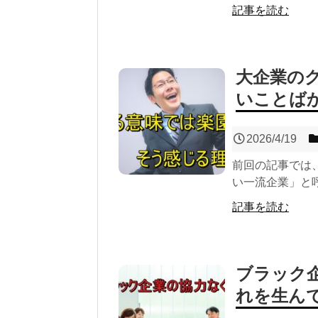
記事を読む
大企業の
いことば
2026/4/19
前回の記事では
い一流企業」と呼
記事を読む
ブラック
れを生ん