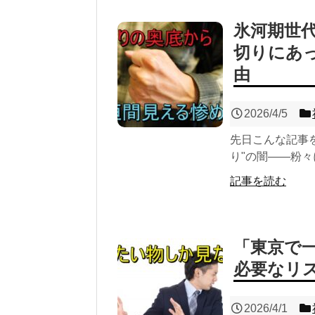
氷河期世
切りにあ
由
2026/4/5
先日こんな記事を
り"の闇――粉々
記事を読む
「東京で
必要なリ
2026/4/1