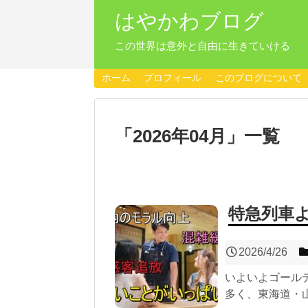
はやかわブログ
この世界は意外と自由に生きていける
ホーム
プロフィール
このブログについて
「
2026年04月
」
一覧
特急列車
2026/4/26
いよいよゴール
多く、東海道・山