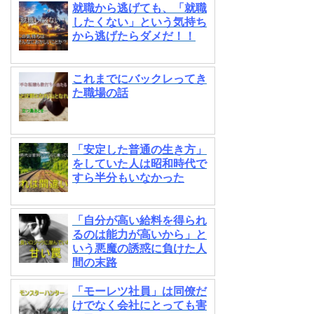
就職から逃げても、「就職
したくない」という気持ち
から逃げたらダメだ！！
これまでにバックレってき
た職場の話
「安定した普通の生き方」
をしていた人は昭和時代で
すら半分もいなかった
「自分が高い給料を得られ
るのは能力が高いから」と
いう悪魔の誘惑に負けた人
間の末路
「モーレツ社員」は同僚だ
けでなく会社にとっても害