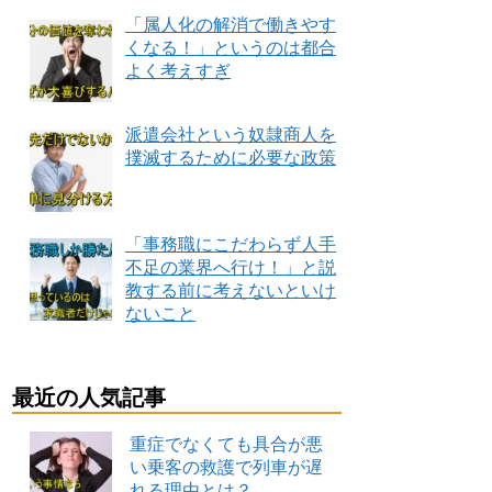
「属人化の解消で働きやす
くなる！」というのは都合
よく考えすぎ
派遣会社という奴隷商人を
撲滅するために必要な政策
「事務職にこだわらず人手
不足の業界へ行け！」と説
教する前に考えないといけ
ないこと
最近の人気記事
重症でなくても具合が悪
い乗客の救護で列車が遅
れる理由とは？