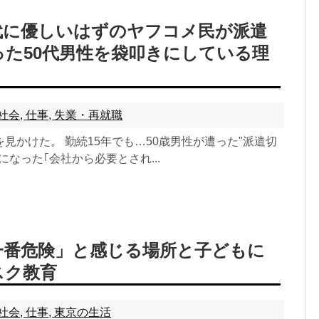
代に優しいはずのヤフコメ民が派遣
った50代男性を袋叩きにしている理
社会
,
仕事
,
失業・再就職
見かけた。 勤続15年でも…50歳男性が遭った"派遣切
になった｢会社から必要とされ...
一番危険」と感じる場所と子どもに
スク教育
社会
,
仕事
,
東京の生活