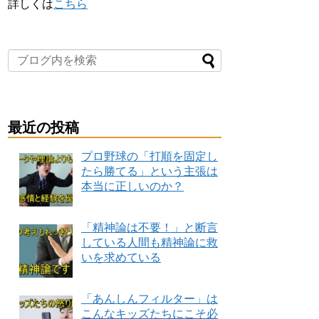
詳しくは
こちら
最近の投稿
プロ野球の「打順を固定し
たら勝てる」という主張は
本当に正しいのか？
「精神論は不要！」と断言
している人間も精神論に救
いを求めている
「あんしんフィルター」は
こんなキッズたちにこそ必