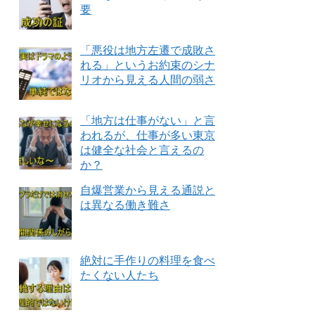
要
「悪役は地方左遷で成敗さ
れる」というお約束のシナ
リオから見える人間の弱さ
「地方は仕事がない」と言
われるが、仕事が多い東京
は健全な社会と言えるの
か？
自爆営業から見える通説と
は異なる働き難さ
絶対に手作りの料理を食べ
たくない人たち