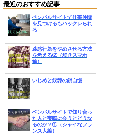
最近のおすすめ記事
ペンパルサイトで仕事仲間
を見つけるもバックレられ
る
迷惑行為をやめさせる方法
を考える②（歩きスマホ
編）
いじめと奴隷の鎖自慢
ペンパルサイトで知り合っ
た人と実際に会うとどうな
るのか？①（シャイなフラ
ンス人編）