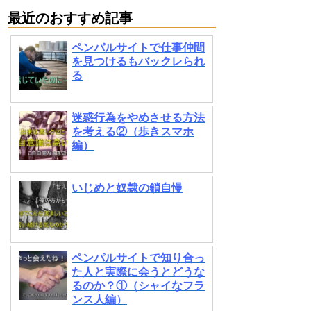
最近のおすすめ記事
ペンパルサイトで仕事仲間
を見つけるもバックレられ
る
迷惑行為をやめさせる方法
を考える②（歩きスマホ
編）
いじめと奴隷の鎖自慢
ペンパルサイトで知り合っ
た人と実際に会うとどうな
るのか？①（シャイなフラ
ンス人編）