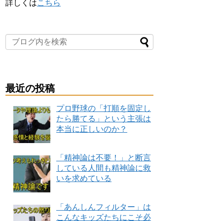
詳しくは
こちら
最近の投稿
プロ野球の「打順を固定し
たら勝てる」という主張は
本当に正しいのか？
「精神論は不要！」と断言
している人間も精神論に救
いを求めている
「あんしんフィルター」は
こんなキッズたちにこそ必