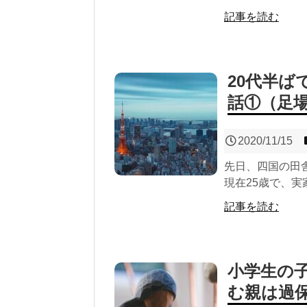
記事を読む
20代半
話①（足
2020/11/15
先日、四国の田
現在25歳で、実
記事を読む
小学生の
む親は過