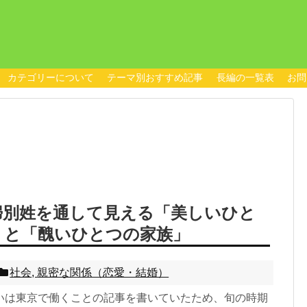
カテゴリーについて
テーマ別おすすめ記事
長編の一覧表
お問
婦別姓を通して見える「美しいひと
」と「醜いひとつの家族」
社会
,
親密な関係（恋愛・結婚）
いは東京で働くことの記事を書いていたため、旬の時期