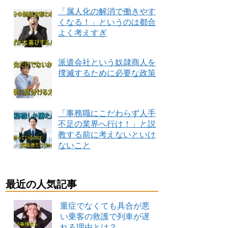
「属人化の解消で働きやす
くなる！」というのは都合
よく考えすぎ
派遣会社という奴隷商人を
撲滅するために必要な政策
「事務職にこだわらず人手
不足の業界へ行け！」と説
教する前に考えないといけ
ないこと
最近の人気記事
重症でなくても具合が悪
い乗客の救護で列車が遅
れる理由とは？