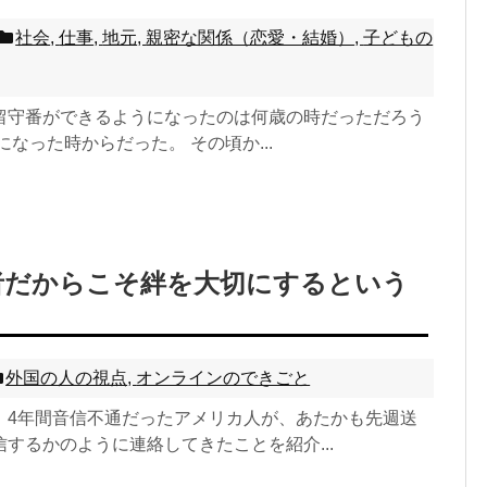
社会
,
仕事
,
地元
,
親密な関係（恋愛・結婚）
,
子どもの
留守番ができるようになったのは何歳の時だっただろう
になった時からだった。 その頃か...
者だからこそ絆を大切にするという
外国の人の視点
,
オンラインのできごと
、4年間音信不通だったアメリカ人が、あたかも先週送
するかのように連絡してきたことを紹介...