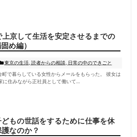
ばで上京して生活を安定させるまでの
場固め編）
東京の生活
,
読者からの相談
,
日常の中のできごと
舎町で暮らしている女性からメールをもらった。 彼女は
家に住みながら正社員として働いて...
子どもの世話をするために仕事を休
保護なのか？