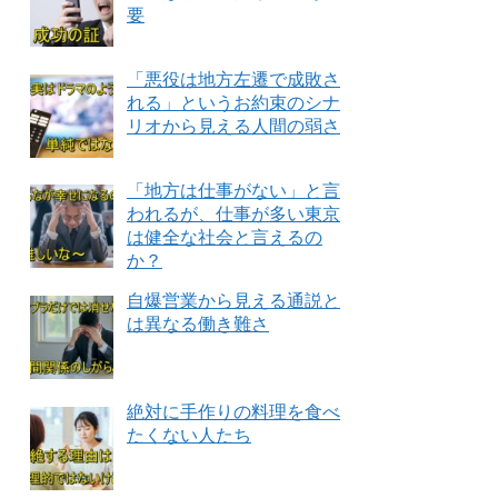
要
「悪役は地方左遷で成敗さ
れる」というお約束のシナ
リオから見える人間の弱さ
「地方は仕事がない」と言
われるが、仕事が多い東京
は健全な社会と言えるの
か？
自爆営業から見える通説と
は異なる働き難さ
絶対に手作りの料理を食べ
たくない人たち