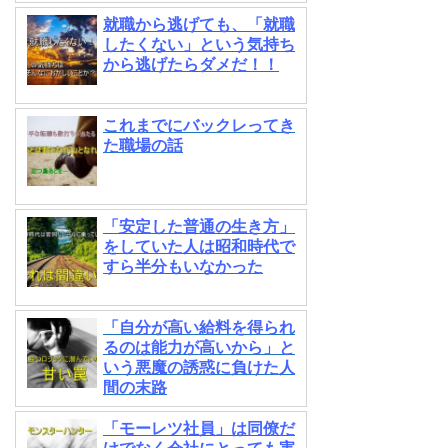
就職から逃げても、「就職
したくない」という気持ち
から逃げたらダメだ！！
これまでにバックレってき
た職場の話
「安定した普通の生き方」
をしていた人は昭和時代で
すら半分もいなかった
「自分が高い給料を得られ
るのは能力が高いから」と
いう悪魔の誘惑に負けた人
間の末路
「モーレツ社員」は同僚だ