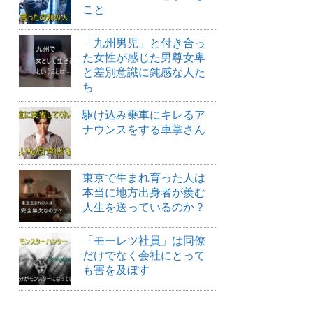
こと
「九州男児」と付き合っ
た女性が感じた男尊女卑
と差別意識に鈍感な人た
ち
駆け込み乗車にキレるア
ナウンスをする車掌さん
東京で生まれ育った人は
本当に地方出身者が羨む
人生を送っているのか？
「モーレツ社員」は同僚
だけでなく会社にとって
も害を及ぼす