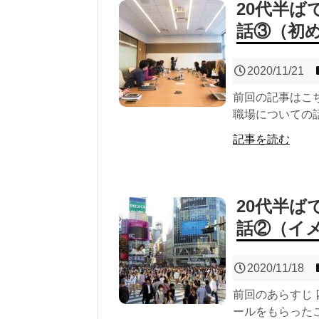
20代半
話③（初
2020/11/21
前回の記事はこ
職場についての話
記事を読む
20代半
話②（イ
2020/11/18
前回のあらすじ
ールをもらったこ