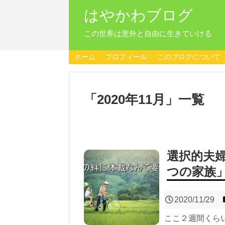
はやかわブログ
この世界は意外と自由に生きていける
ホーム
プロフィール
このブログについて
「
2020年11月
」
一覧
選択的夫
つの家族
2020/11/29
ここ２週間くら