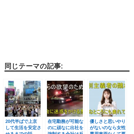
同じテーマの記事:
20代半ばで上京
在宅勤務が可能な
優しさと思いやり
して生活を安定さ
のに頑なに出社を
がないのなら女性
せるまでの話
強制する会社は反
専用車両なんて要