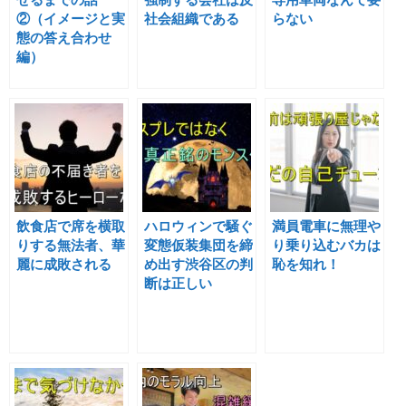
②（イメージと実
社会組織である
らない
態の答え合わせ
編）
飲食店で席を横取
ハロウィンで騒ぐ
満員電車に無理や
りする無法者、華
変態仮装集団を締
り乗り込むバカは
麗に成敗される
め出す渋谷区の判
恥を知れ！
断は正しい