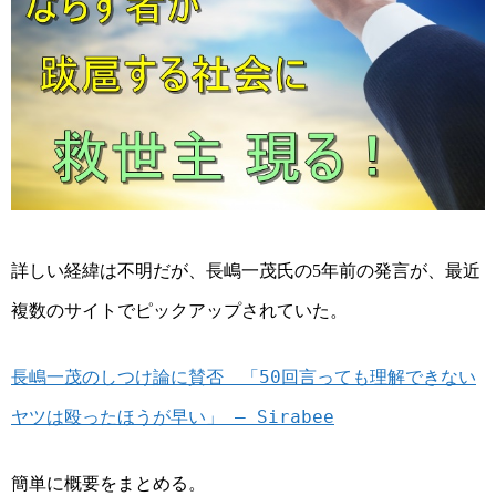
詳しい経緯は不明だが、長嶋一茂氏の
年前の発言が、最近
5
複数のサイトでピックアップされていた。
長嶋一茂のしつけ論に賛否 「50回言っても理解できない
ヤツは殴ったほうが早い」 – Sirabee
簡単に概要をまとめる。