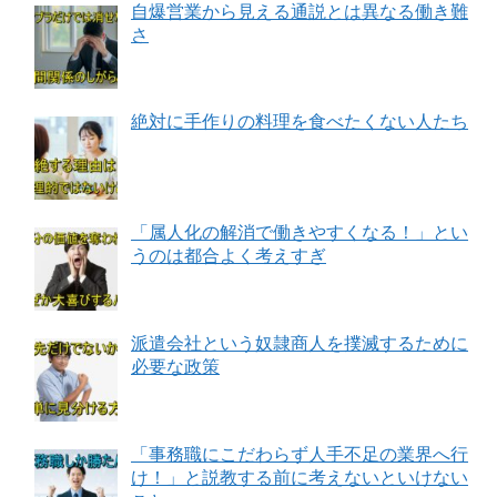
自爆営業から見える通説とは異なる働き難
さ
絶対に手作りの料理を食べたくない人たち
「属人化の解消で働きやすくなる！」とい
うのは都合よく考えすぎ
派遣会社という奴隷商人を撲滅するために
必要な政策
「事務職にこだわらず人手不足の業界へ行
け！」と説教する前に考えないといけない