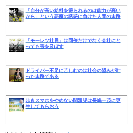
「自分が高い給料を得られるのは能力が高い
から」という悪魔の誘惑に負けた人間の末路
「モーレツ社員」は同僚だけでなく会社にと
っても害を及ぼす
ドライバー不足に苦しむのは社会の望みが叶
った末路である
歩きスマホをやめない問題児は長嶋一茂に更
生してもらおう