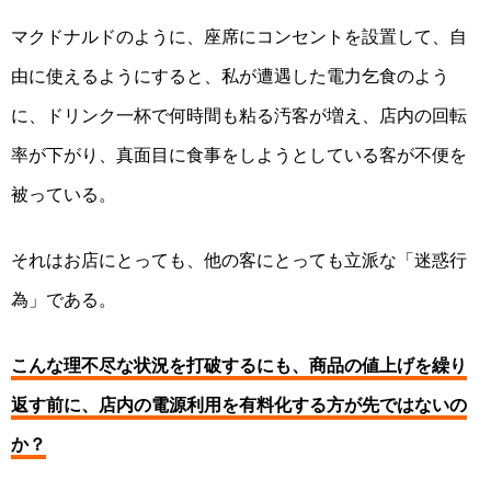
マクドナルドの
ように
、
座席に
コンセント
を設置して、
自
由に使えるように
すると、私が遭遇した電力乞食のよう
に、
ドリンク一杯で何時間も粘る汚客が増え、店内の回転
率が下がり、真面目に食事をしようとしている客が不便を
被っている。
それは
お店にとっても、他の客にとっても
立派な
「
迷惑行
為
」
である。
こんな理不尽な状況を打破するにも、
商品の値上げを繰り
返す前に、
店内の
電源利用
を有料化する方が先ではないの
か？