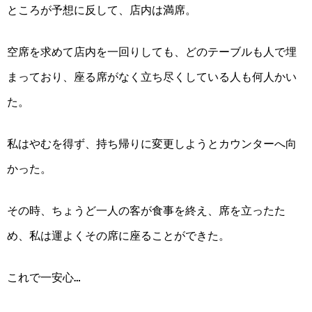
ところが
予想に反して、店内は満席。
空席を求めて
店内を一回り
しても、どのテーブルも人で埋
まっており、座る席がなく立ち尽くしている人も何人かい
た。
私はやむを得ず、持ち帰りに変更しようとカウンターへ向
かった
。
その
時
、ちょうど一人の客が
食事を終え、
席を立
ったた
め
、私は運よくその席に座ることができた。
これで一安心…