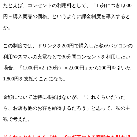
たとえば、コンセント
の利用料として、
「
分につき
15
1,000
円－購入商品の価格」
というように
課金制度を導入する
と
か
。
この制度では、ドリンク
を
円で購入した客が
パソコンの
200
利用やスマホの充電などで
分間
コンセントを利用
したい
30
場合、
「
円
×
（
分）＝
円
」
から
円を引いた
1,000
2
30
2,000
200
円を支払う
ことになる
。
1,800
金額については特に根拠はないが、「これくらいだった
ら、お店も他のお客も納得するだろう」と思って、私の主
観で考えた。