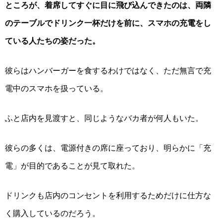
ところが、着席してすぐに目に飛び込んできたのは、両隣
のテーブルでドリンク一杯だけを前に、スマホ
の充電を
し
ている人たちの姿だった。
彼らは
ハンバーガー
を
食するわけ
で
は
なく、ただ無言で
充
電中の
スマホ
を扱っている。
ふと店内を見渡すと、同じようなバカ者が何人もいた。
彼らの多くは、電源付きの席に座っており、明らかに「充
電」が目的であることが見て取れた。
ドリンク
も店内のコンセントを利用するためだけに仕方な
く
購入している
のだろう。