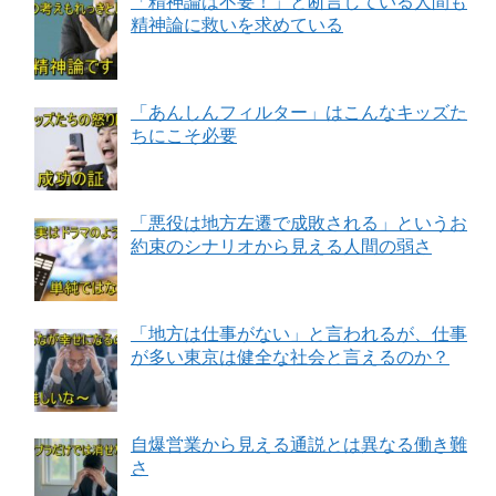
「精神論は不要！」と断言している人間も
精神論に救いを求めている
「あんしんフィルター」はこんなキッズた
ちにこそ必要
「悪役は地方左遷で成敗される」というお
約束のシナリオから見える人間の弱さ
「地方は仕事がない」と言われるが、仕事
が多い東京は健全な社会と言えるのか？
自爆営業から見える通説とは異なる働き難
さ