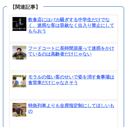
飲食店にはバカ騒ぎする中学生だけでな
く、迷惑な客は容赦なく出入り禁止にして
もらおう
フードコートに長時間居座って迷惑をかけ
ているのは高齢者だけじゃない
モラルの低い客のせいで姿を消す食事場は
食堂車だけじゃなさそう
特急列車よりも全席指定制にしてほしいも
の