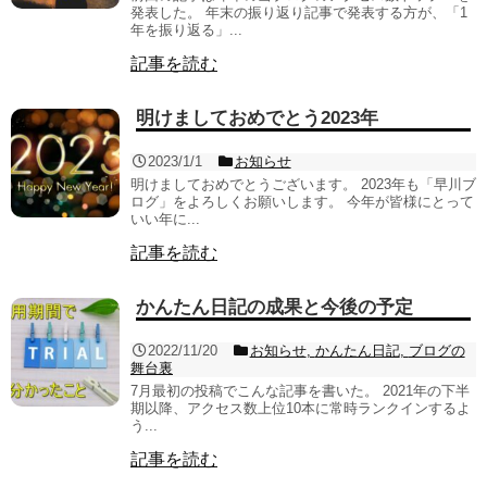
発表した。 年末の振り返り記事で発表する方が、「1
年を振り返る」...
記事を読む
明けましておめでとう2023年
2023/1/1
お知らせ
明けましておめでとうございます。 2023年も「早川ブ
ログ」をよろしくお願いします。 今年が皆様にとって
いい年に...
記事を読む
かんたん日記の成果と今後の予定
2022/11/20
お知らせ
,
かんたん日記
,
ブログの
舞台裏
7月最初の投稿でこんな記事を書いた。 2021年の下半
期以降、アクセス数上位10本に常時ランクインするよ
う...
記事を読む