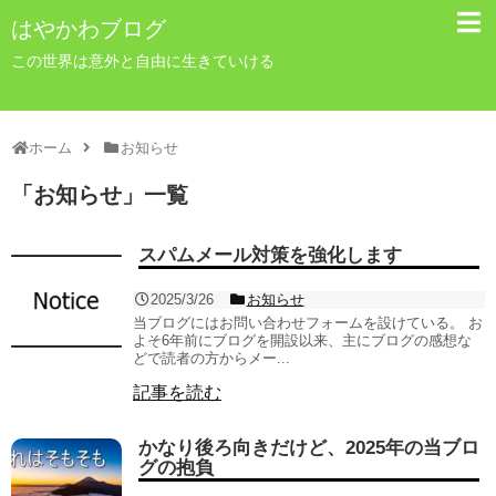
はやかわブログ
この世界は意外と自由に生きていける
ホーム
お知らせ
「
お知らせ
」
一覧
スパムメール対策を強化します
2025/3/26
お知らせ
当ブログにはお問い合わせフォームを設けている。 お
よそ6年前にブログを開設以来、主にブログの感想な
どで読者の方からメー...
記事を読む
かなり後ろ向きだけど、2025年の当ブロ
グの抱負