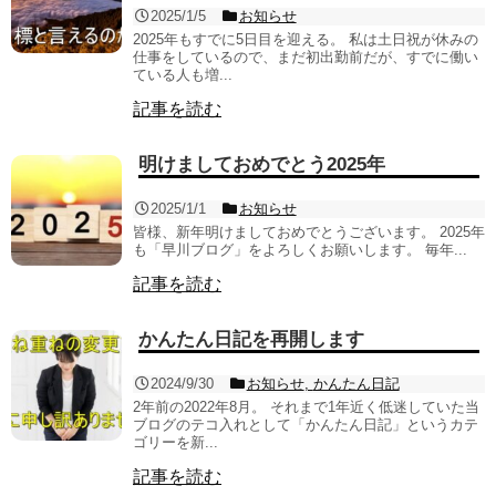
2025/1/5
お知らせ
2025年もすでに5日目を迎える。 私は土日祝が休みの
仕事をしているので、まだ初出勤前だが、すでに働い
ている人も増...
記事を読む
明けましておめでとう2025年
2025/1/1
お知らせ
皆様、新年明けましておめでとうございます。 2025年
も「早川ブログ」をよろしくお願いします。 毎年...
記事を読む
かんたん日記を再開します
2024/9/30
お知らせ
,
かんたん日記
2年前の2022年8月。 それまで1年近く低迷していた当
ブログのテコ入れとして「かんたん日記」というカテ
ゴリーを新...
記事を読む