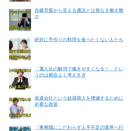
自爆営業から見える通説とは異なる働き難
さ
絶対に手作りの料理を食べたくない人たち
「属人化の解消で働きやすくなる！」とい
うのは都合よく考えすぎ
派遣会社という奴隷商人を撲滅するために
必要な政策
「事務職にこだわらず人手不足の業界へ行