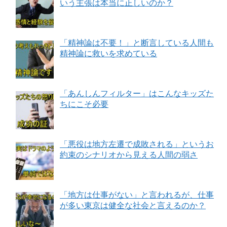
いう主張は本当に正しいのか？
「精神論は不要！」と断言している人間も
精神論に救いを求めている
「あんしんフィルター」はこんなキッズた
ちにこそ必要
「悪役は地方左遷で成敗される」というお
約束のシナリオから見える人間の弱さ
「地方は仕事がない」と言われるが、仕事
が多い東京は健全な社会と言えるのか？