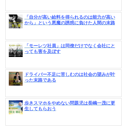
「自分が高い給料を得られるのは能力が高い
から」という悪魔の誘惑に負けた人間の末路
「モーレツ社員」は同僚だけでなく会社にと
っても害を及ぼす
ドライバー不足に苦しむのは社会の望みが叶
った末路である
歩きスマホをやめない問題児は長嶋一茂に更
生してもらおう