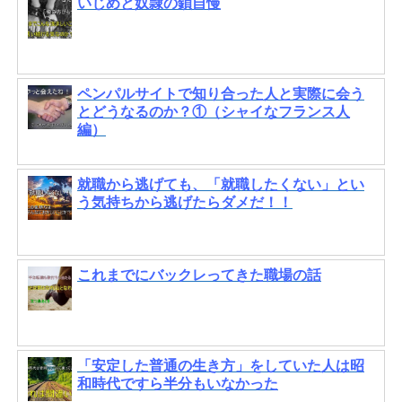
いじめと奴隷の鎖自慢
ペンパルサイトで知り合った人と実際に会う
とどうなるのか？①（シャイなフランス人
編）
就職から逃げても、「就職したくない」とい
う気持ちから逃げたらダメだ！！
これまでにバックレってきた職場の話
「安定した普通の生き方」をしていた人は昭
和時代ですら半分もいなかった