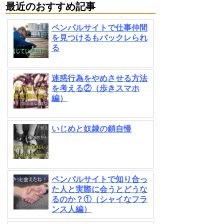
最近のおすすめ記事
ペンパルサイトで仕事仲間
を見つけるもバックレられ
る
迷惑行為をやめさせる方法
を考える②（歩きスマホ
編）
いじめと奴隷の鎖自慢
ペンパルサイトで知り合っ
た人と実際に会うとどうな
るのか？①（シャイなフラ
ンス人編）