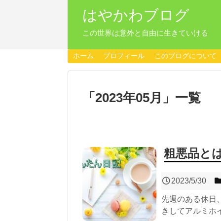
はやかわブログ
この世界は意外と自由に生きていける
ホーム
プロフィール
このブログについて
「
2023年05月
」
一覧
粗悪品と
2023/5/30
先週のある休日
きしてアルミホイ