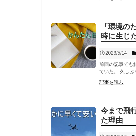
「環境の
時に生じ
2023/5/14
前回の記事でも
ていた。 久しぶ
記事を読む
今まで飛
た理由