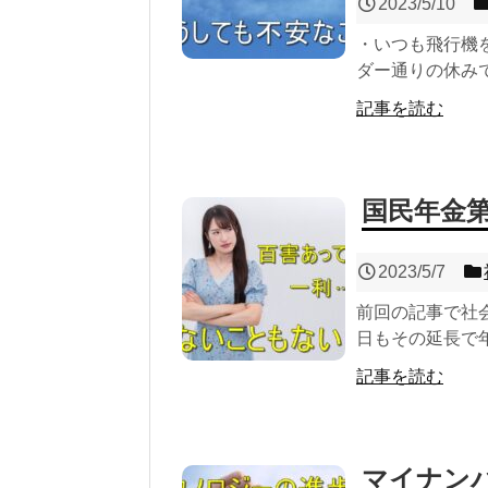
2023/5/10
・いつも飛行機
ダー通りの休みで
記事を読む
国民年金
2023/5/7
前回の記事で社
日もその延長で年
記事を読む
マイナン