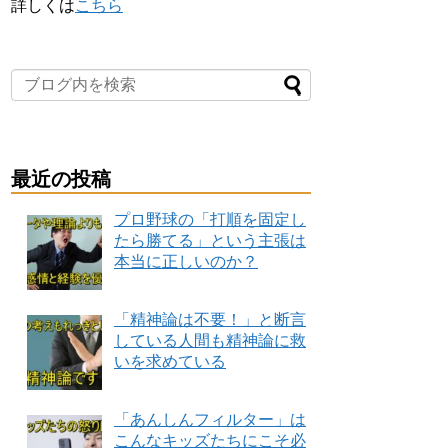
詳しくは
こちら
最近の投稿
プロ野球の「打順を固定し
たら勝てる」という主張は
本当に正しいのか？
「精神論は不要！」と断言
している人間も精神論に救
いを求めている
「あんしんフィルター」は
こんなキッズたちにこそ必