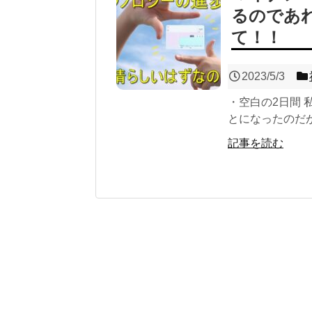
るのであ
て！！
2023/5/3
・空白の2日間 
とになったのだが
記事を読む