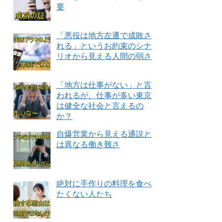
要
「悪役は地方左遷で成敗さ
れる」というお約束のシナ
リオから見える人間の弱さ
「地方は仕事がない」と言
われるが、仕事が多い東京
は健全な社会と言えるの
か？
自爆営業から見える通説と
は異なる働き難さ
絶対に手作りの料理を食べ
たくない人たち