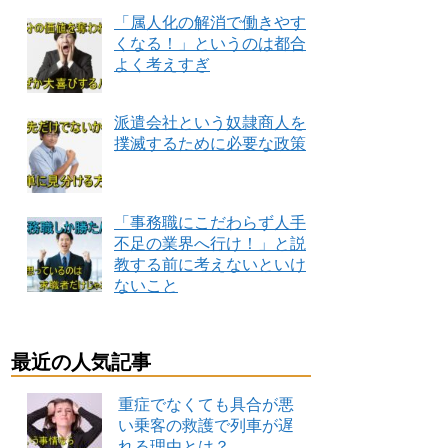
「属人化の解消で働きやす
くなる！」というのは都合
よく考えすぎ
派遣会社という奴隷商人を
撲滅するために必要な政策
「事務職にこだわらず人手
不足の業界へ行け！」と説
教する前に考えないといけ
ないこと
最近の人気記事
重症でなくても具合が悪
い乗客の救護で列車が遅
れる理由とは？