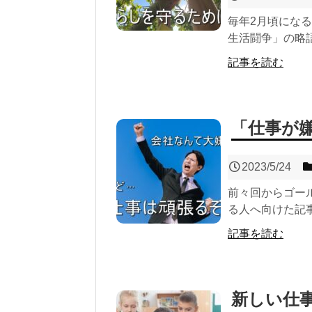
毎年2月頃にな
生活闘争」の略語
記事を読む
「仕事が
2023/5/24
前々回からゴー
る人へ向けた記事
記事を読む
新しい仕