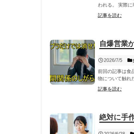
われる。 実際に
記事を読む
自爆営業
2026/7/5
前回の記事は食
物について触れた
記事を読む
絶対に手
2026/6/28