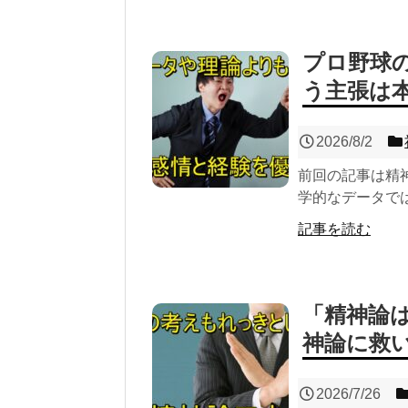
プロ野球
う主張は
2026/8/2
前回の記事は精
学的なデータでは
記事を読む
「精神論
神論に救
2026/7/26