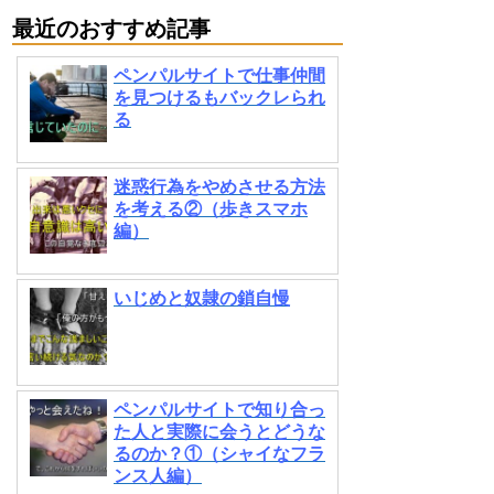
最近のおすすめ記事
ペンパルサイトで仕事仲間
を見つけるもバックレられ
る
迷惑行為をやめさせる方法
を考える②（歩きスマホ
編）
いじめと奴隷の鎖自慢
ペンパルサイトで知り合っ
た人と実際に会うとどうな
るのか？①（シャイなフラ
ンス人編）