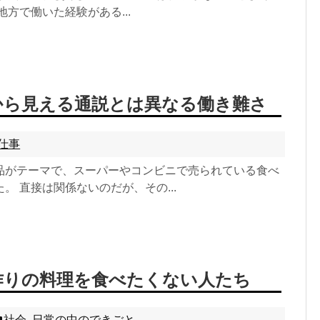
地方で働いた経験がある...
から見える通説とは異なる働き難さ
仕事
品がテーマで、スーパーやコンビニで売られている食べ
。 直接は関係ないのだが、その...
作りの料理を食べたくない人たち
社会
,
日常の中のできごと