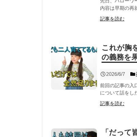
先日、ハローワ
内容は早期の再就
記事を読む
これが胸
の義務を
2026/6/7
前回の記事の入
について話をした
記事を読む
「だって