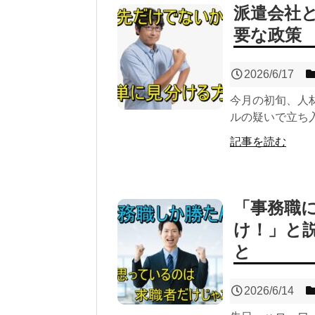
派遣会社
要な政策
2026/6/17
今月の初旬、人
ルの疑いで立ち入
記事を読む
「事務職
け！」と
と
2026/6/14