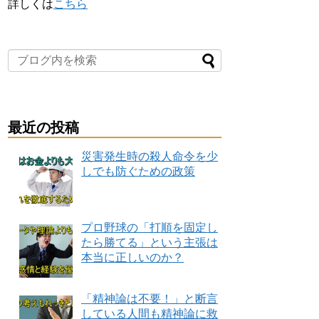
詳しくは
こちら
最近の投稿
災害発生時の殺人命令を少
しでも防ぐための政策
プロ野球の「打順を固定し
たら勝てる」という主張は
本当に正しいのか？
「精神論は不要！」と断言
している人間も精神論に救