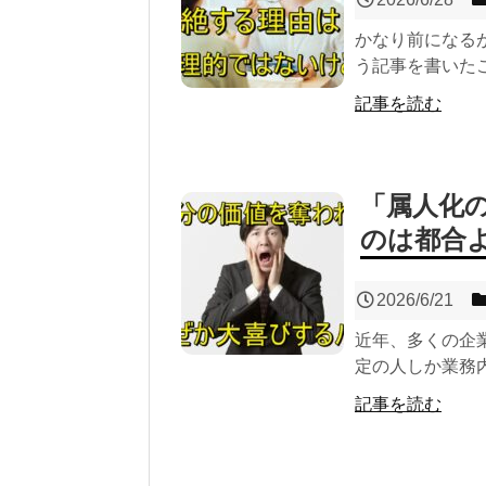
かなり前になる
う記事を書いたこ
記事を読む
「属人化
のは都合
2026/6/21
近年、多くの企
定の人しか業務内
記事を読む