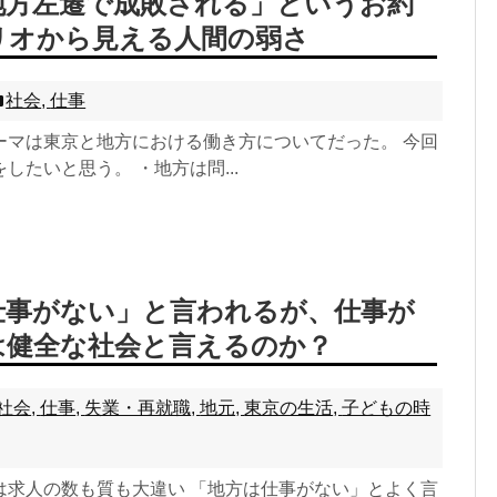
地方左遷で成敗される」というお約
リオから見える人間の弱さ
社会
,
仕事
ーマは東京と地方における働き方についてだった。 今回
したいと思う。 ・地方は問...
仕事がない」と言われるが、仕事が
は健全な社会と言えるのか？
社会
,
仕事
,
失業・再就職
,
地元
,
東京の生活
,
子どもの時
は求人の数も質も大違い 「地方は仕事がない」とよく言