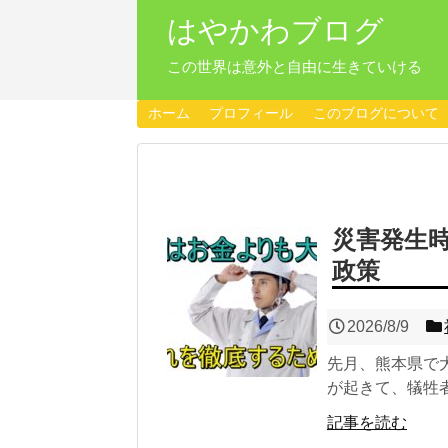
はやかわブログ
この世界は意外と自由に生きていける
ホーム
プロフィール
このブログについて
災害発生
政策
2026/8/9
先月、熊本県で
が起きて、犠牲者
記事を読む