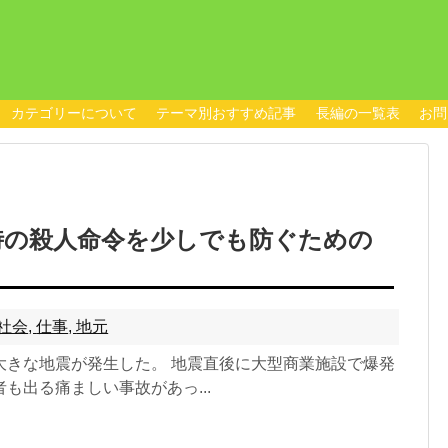
カテゴリーについて
テーマ別おすすめ記事
長編の一覧表
お問
時の殺人命令を少しでも防ぐための
社会
,
仕事
,
地元
大きな地震が発生した。 地震直後に大型商業施設で爆発
も出る痛ましい事故があっ...