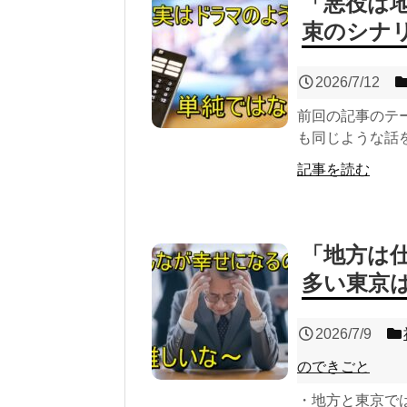
「悪役は
束のシナ
2026/7/12
前回の記事のテ
も同じような話を
記事を読む
「地方は
多い東京
2026/7/9
のできごと
・地方と東京で