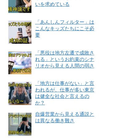
いを求めている
「あんしんフィルター」は
こんなキッズたちにこそ必
要
「悪役は地方左遷で成敗さ
れる」というお約束のシナ
リオから見える人間の弱さ
「地方は仕事がない」と言
われるが、仕事が多い東京
は健全な社会と言えるの
か？
自爆営業から見える通説と
は異なる働き難さ