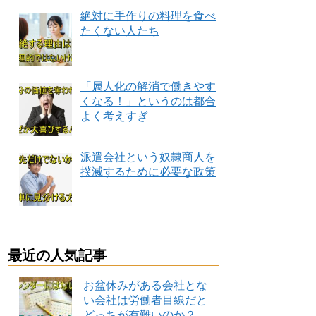
絶対に手作りの料理を食べ
たくない人たち
「属人化の解消で働きやす
くなる！」というのは都合
よく考えすぎ
派遣会社という奴隷商人を
撲滅するために必要な政策
最近の人気記事
お盆休みがある会社とな
い会社は労働者目線だと
どっちが有難いのか？