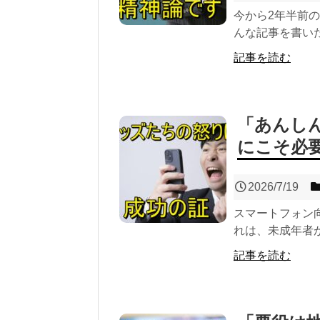
今から2年半前
んな記事を書いた
記事を読む
「あんし
にこそ必
2026/7/19
スマートフォン
れは、未成年者が
記事を読む