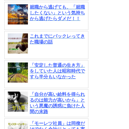
就職から逃げても、「就職
したくない」という気持ち
から逃げたらダメだ！！
これまでにバックレってき
た職場の話
「安定した普通の生き方」
をしていた人は昭和時代で
すら半分もいなかった
「自分が高い給料を得られ
るのは能力が高いから」と
いう悪魔の誘惑に負けた人
間の末路
「モーレツ社員」は同僚だ