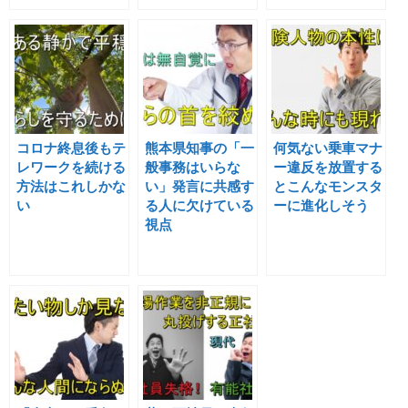
コロナ終息後もテ
熊本県知事の「一
何気ない乗車マナ
レワークを続ける
般事務はいらな
ー違反を放置する
方法はこれしかな
い」発言に共感す
とこんなモンスタ
い
る人に欠けている
ーに進化しそう
視点