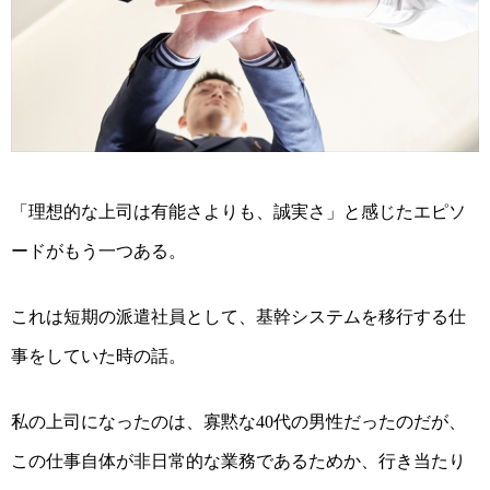
「
理想
的な
上司
は有能さよりも、誠実さ」と感じたエピソ
ードがもう一つある。
これは短期の派遣社員として、基幹システムを移行する仕
事をしていた時の話。
私の上司になったのは、寡黙な
代の男性だったのだが、
40
この仕事自体が非日常的な業務であるためか、行き当たり