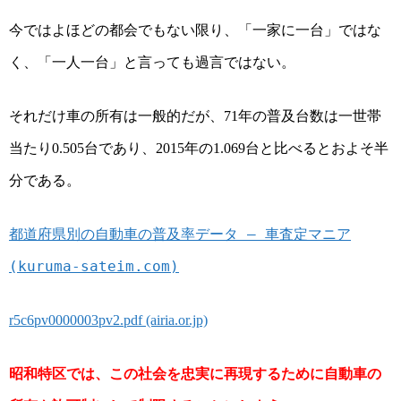
今ではよほどの都会でもない限り、「一家に一台」ではな
く、「一人一台」と言っても過言ではない。
それだけ車の所有は一般的だが、
年の普及台数は一世帯
71
当たり
台であり、
年の
台と比べるとおよそ半
0.505
2015
1.069
分である。
都道府県別の自動車の普及率データ – 車査定マニア
(kuruma-sateim.com)
r5c6pv0000003pv2.pdf (airia.or.jp)
昭和特区では、この社会を忠実に再現するために自動車の