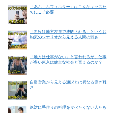
「あんしんフィルター」はこんなキッズた
ちにこそ必要
「悪役は地方左遷で成敗される」というお
約束のシナリオから見える人間の弱さ
「地方は仕事がない」と言われるが、仕事
が多い東京は健全な社会と言えるのか？
自爆営業から見える通説とは異なる働き難
さ
絶対に手作りの料理を食べたくない人たち