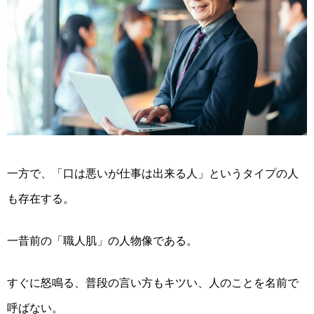
一方で、「口は悪いが仕事は出来る人」というタイプ
の人
も
存在
する
。
一昔前の「
職人肌
」
の人物像である。
すぐに
怒鳴る
、普段の
言い方もキツい、人のこと
を名前で
呼ばない。