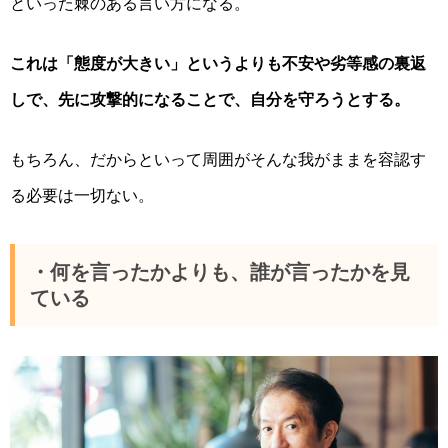
といった棘のある言い方になる。
これは「態度が大きい」というより
も
不安や劣等感の裏返
し
で、
先に攻撃的になることで、自分を守ろうとする。
もちろん、だからといって周囲が
そんな我がままを容認す
る必要は一切ない
。
・何を言ったかよりも、誰が言ったかを見
ている