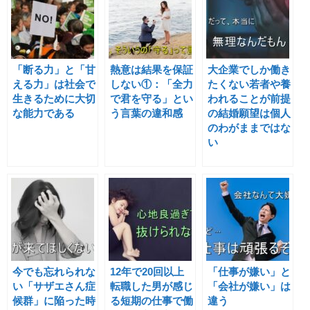
「断る力」と「甘
熱意は結果を保証
大企業でしか働き
える力」は社会で
しない①：「全力
たくない若者や養
生きるために大切
で君を守る」とい
われることが前提
な能力である
う言葉の違和感
の結婚願望は個人
のわがままではな
い
今でも忘れられな
12年で20回以上
「仕事が嫌い」と
い「サザエさん症
転職した男が感じ
「会社が嫌い」は
候群」に陥った時
る短期の仕事で働
違う