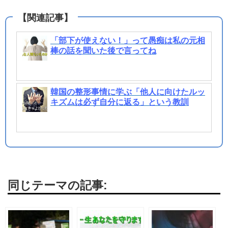
「部下が使えない！」って愚痴は私の元相
棒の話を聞いた後で言ってね
韓国の整形事情に学ぶ「他人に向けたルッ
キズムは必ず自分に返る」という教訓
同じテーマの記事: