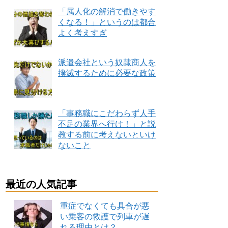
「属人化の解消で働きやす
くなる！」というのは都合
よく考えすぎ
派遣会社という奴隷商人を
撲滅するために必要な政策
「事務職にこだわらず人手
不足の業界へ行け！」と説
教する前に考えないといけ
ないこと
最近の人気記事
重症でなくても具合が悪
い乗客の救護で列車が遅
れる理由とは？