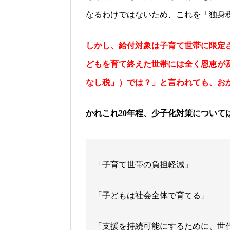
なるわけではないため、これを「独身
しかし、
給付対象
は
子育て世帯に限定
どもを育て終えた世帯には全く恩恵が
なし税
」
）では？」と
言われても、お
かれこれ
年程、少子化対策について
20
「子育て世帯の負担軽減」
「子どもは社会全体で育てる」
「支援を持続可能にするために、世