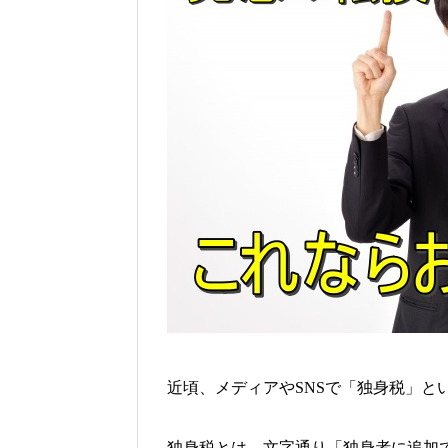
近頃
、
メディアや
で
「独身税」
と
SNS
独身税とは、
文字通り「独身者に追加