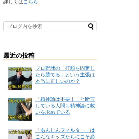
詳しくは
こちら
最近の投稿
プロ野球の「打順を固定し
たら勝てる」という主張は
本当に正しいのか？
「精神論は不要！」と断言
している人間も精神論に救
いを求めている
「あんしんフィルター」は
こんなキッズたちにこそ必