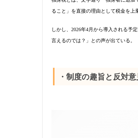
ること
」
を直接の理由として税金を上
しかし、
年
月から導入される予定
2026
4
言えるのでは？」との声が出ている。
・制度の趣旨と反対意