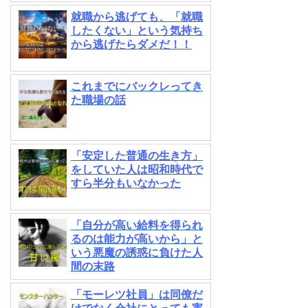
就職から逃げても、「就職
したくない」という気持ち
から逃げたらダメだ！！
これまでにバックレってき
た職場の話
「安定した普通の生き方」
をしていた人は昭和時代で
すら半分もいなかった
「自分が高い給料を得られ
るのは能力が高いから」と
いう悪魔の誘惑に負けた人
間の末路
「モーレツ社員」は同僚だ