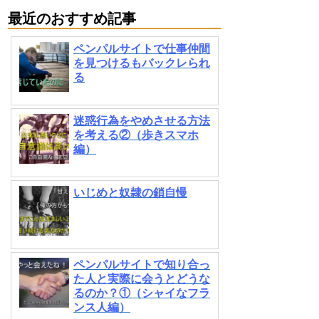
最近のおすすめ記事
ペンパルサイトで仕事仲間
を見つけるもバックレられ
る
迷惑行為をやめさせる方法
を考える②（歩きスマホ
編）
いじめと奴隷の鎖自慢
ペンパルサイトで知り合っ
た人と実際に会うとどうな
るのか？①（シャイなフラ
ンス人編）