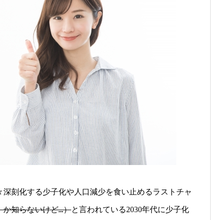
々
深刻化する少子化や人口減少を食い止めるラストチャ
」か知らないけど…）
と言われている
年代に少子化
2030