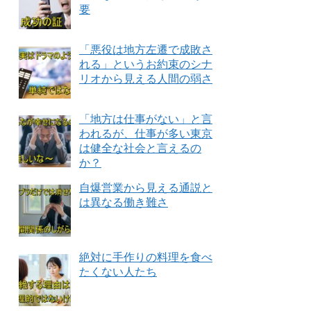
要
「悪役は地方左遷で成敗さ
れる」というお約束のシナ
リオから見える人間の弱さ
「地方は仕事がない」と言
われるが、仕事が多い東京
は健全な社会と言えるの
か？
自爆営業から見える通説と
は異なる働き難さ
絶対に手作りの料理を食べ
たくない人たち