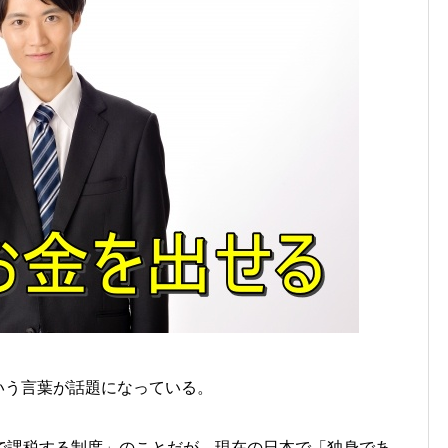
いう言葉が
話題にな
ってい
る。
で課税する制度」のことだが、現在の日本で
「
独身であ