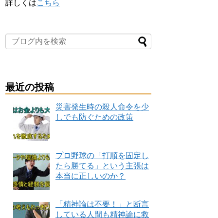
詳しくは
こちら
最近の投稿
災害発生時の殺人命令を少
しでも防ぐための政策
プロ野球の「打順を固定し
たら勝てる」という主張は
本当に正しいのか？
「精神論は不要！」と断言
している人間も精神論に救