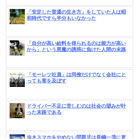
「安定した普通の生き方」をしていた人は昭
和時代ですら半分もいなかった
「自分が高い給料を得られるのは能力が高い
から」という悪魔の誘惑に負けた人間の末路
「モーレツ社員」は同僚だけでなく会社にと
っても害を及ぼす
ドライバー不足に苦しむのは社会の望みが叶
った末路である
歩きスマホをやめない問題児は長嶋一茂に更