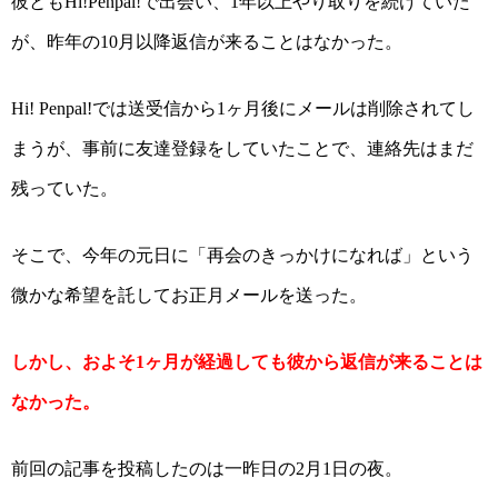
彼とも
で出会い、
年以上やり取りを続けていた
Hi!Penpal!
1
が、昨年の
月以降返信が来ることはなかった。
10
では送受信から
ヶ月後にメールは削除されてし
Hi! Penpal!
1
まうが、事前に友達登録をしていたことで、連絡先はまだ
残っていた。
そこで、今年の元日に「再会のきっかけになれば」という
微かな希望を託してお正月メールを送った。
しかし、およそ
ヶ月が経過しても彼から返信が来ることは
1
なかった。
前回の記事を投稿したのは一昨日の
月
日の夜。
2
1