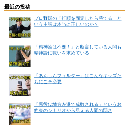
最近の投稿
プロ野球の「打順を固定したら勝てる」と
いう主張は本当に正しいのか？
「精神論は不要！」と断言している人間も
精神論に救いを求めている
「あんしんフィルター」はこんなキッズた
ちにこそ必要
「悪役は地方左遷で成敗される」というお
約束のシナリオから見える人間の弱さ