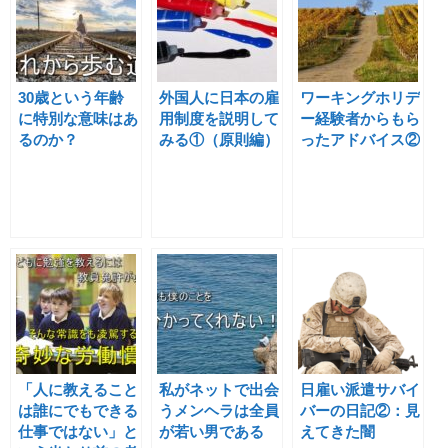
30歳という年齢
外国人に日本の雇
ワーキングホリデ
に特別な意味はあ
用制度を説明して
ー経験者からもら
るのか？
みる①（原則編）
ったアドバイス②
「人に教えること
私がネットで出会
日雇い派遣サバイ
は誰にでもできる
うメンヘラは全員
バーの日記②：見
仕事ではない」と
が若い男である
えてきた闇