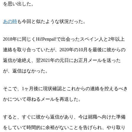
を思い出した。
あの時
も今回と似たような状況だった。
年に同じく
で出会ったスペイン人と
年以上
2018
Hi!Penpal!
2
連絡を取り合っていたが、
年の
月を最後に彼からの
2020
10
返信が途絶え、翌
年の元日にお正月メールを送った
2021
が、返信はなかった。
そこで、
ヶ月後に現状確認とこれからの連絡を控えるべき
1
かについて尋ねるメールを再送した。
すると、すぐに彼から返信があり、今は就職へ向けた準備
をしていて時間的に余裕がないことを告げられ、やり取り