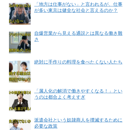
「地方は仕事がない」と言われるが、仕事
が多い東京は健全な社会と言えるのか？
自爆営業から見える通説とは異なる働き難
さ
絶対に手作りの料理を食べたくない人たち
「属人化の解消で働きやすくなる！」とい
うのは都合よく考えすぎ
派遣会社という奴隷商人を撲滅するために
必要な政策